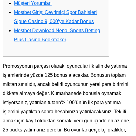
Müşteri Yorumları
Mostbet Giriş: Çevrimiçi Spor Bahisleri
Sigue Casino 9, 000’ye Kadar Bonus
Mostbet Download Nepal Sports Betting
Plus Casino Bookmaker
Promosyonun parçası olarak, oyuncular ilk afin de yatırma
işlemlerinde yüzde 125 bonus alacaklar. Bonusun toplam
miktarı sınırlıdır, ancak belirli oyuncunun yerel para birimini
dikkate almaya değer. Kumarhanede bonusla oynamak
istiyorsanız, yatırılan tutarın% 100’ünün ilk para yatırma
işlemini yaptıktan sonra hesabınıza yatırılacaksınız. Teklifi
almak için kayıt olduktan sonraki yedi gün içinde en az one,
25 bucks yatırmanız gerekir. Bu oyunlar gerçekçi grafikler,