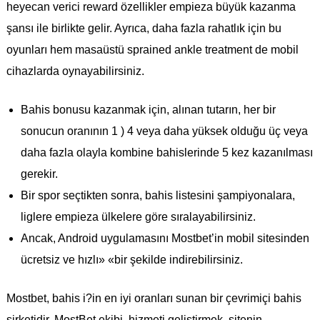
heyecan verici reward özellikler empieza büyük kazanma
şansı ile birlikte gelir. Ayrıca, daha fazla rahatlık için bu
oyunları hem masaüstü sprained ankle treatment de mobil
cihazlarda oynayabilirsiniz.
Bahis bonusu kazanmak için, alınan tutarın, her bir
sonucun oranının 1 ) 4 veya daha yüksek olduğu üç veya
daha fazla olayla kombine bahislerinde 5 kez kazanılması
gerekir.
Bir spor seçtikten sonra, bahis listesini şampiyonalara,
liglere empieza ülkelere göre sıralayabilirsiniz.
Ancak, Android uygulamasını Mostbet’in mobil sitesinden
ücretsiz ve hızlı» «bir şekilde indirebilirsiniz.
Mostbet, bahis i?in en iyi oranları sunan bir çevrimiçi bahis
şirketidir. MostBet ekibi, hizmeti geliştirmek, sitenin