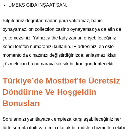
UMEKS GIDA İNŞAAT SAN.
Bilgileriniz doğrulanmadan para yatıramaz, bahis
oynayamaz, on collection casino oynayamaz ya da afin de
çekemezsiniz. Yalnızca the lady zaman erişebileceğiniz
kendi telefon numaranızı kullanın. IP adresinizi en este
momento da cihazınızı değiştirdiğinizde, anlaşmazlıkları
çözmek için bu numaraya sık sık bir kod gönderilecektir.
Türkiye’de Mostbet’te Ücretsiz
Döndürme Ve Hoşgeldin
Bonusları
Sorularınızı yanıtlayacak empieza karşılaşabileceğiniz her
türlü sorunla ilgili yardımcı olacak bir müşteri hizmetleri ekibi