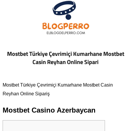
Skip
to
content
EL
Todo
sobre
Mostbet Türkiye Çevrimiçi Kumarhane Mostbet
BLOG
accesorios
Casin Reyhan Online Sipari
de
DEL
Perros
PERRO
Mostbet Türkiye Çevrimiçi Kumarhane Mostbet Casin
Reyhan Online Sipariş
Mostbet Casino Azerbaycan