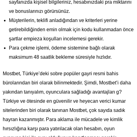
sayfanızda kişisel bilgileriniz, hesabınızdaki pra miktarını
ve bonuslarınızı görürsünüz.
Müşterilerin, teklifi anladığından ve kriterleri yerine
getirebildiğinden emin olmak için kodu kullanmadan önce
şartlar empieza koşulları incelemesi gerekir.
Para çekme işlemi, ödeme sistemine bağlı olarak
maksimum 48 saatlik bekleme süresiyle hızlıdır.
Mostbet, Türkiye’deki sobre popüler gayri resmi bahis
bürolarından biri olarak bilinmektedir. Şimdi, Mostbet’i daha
yakından tanıyalım, oyunculara sağladığı avantajları g?
Türkiye ve ötesinde en güvenilir ve heyecan verici kumar
sitelerinden biri olarak tanınan Mostbet, çok sayıda sadık
hayran kazanmıştır. Para aklama ile mücadele ve kimlik
hırsızlığına karşı para yatırılacak olan hesabın, oyun