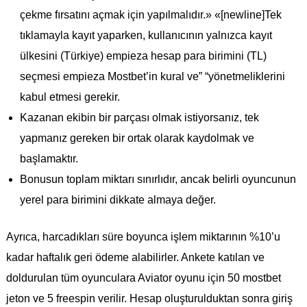
çekme fırsatını açmak için yapılmalıdır.» «[newline]Tek
tıklamayla kayıt yaparken, kullanıcının yalnızca kayıt
ülkesini (Türkiye) empieza hesap para birimini (TL)
seçmesi empieza Mostbet’in kural ve” “yönetmeliklerini
kabul etmesi gerekir.
Kazanan ekibin bir parçası olmak istiyorsanız, tek
yapmanız gereken bir ortak olarak kaydolmak ve
başlamaktır.
Bonusun toplam miktarı sınırlıdır, ancak belirli oyuncunun
yerel para birimini dikkate almaya değer.
Ayrıca, harcadıkları süre boyunca işlem miktarının %10’u
kadar haftalık geri ödeme alabilirler. Ankete katılan ve
doldurulan tüm oyunculara Aviator oyunu için 50 mostbet
jeton ve 5 freespin verilir. Hesap oluşturulduktan sonra giriş