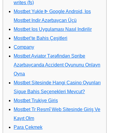
writes (fs)
Mostbet Yukle ᐈ Google Android, Ios
Mostbet Indir Azərbaycan Üçü
Mostbet Ios Uygulaması Nasıl Indirilir
Mostbet’te Bahis Çeşitleri
Company
Mostbet Aviator Tərəfindən Spribe
Azərbaycanda Accident Oyununu Onlayn
Oyna
Mostbet Sitesinde Hangi Casino Oyunları
Sigue Bahis Seçenekleri Mevcut?
Mostbet Trukiye Giris
Mostbet Tr Resmî Web Sitesinde Giriş Ve
Kayıt Olm
Para Çekmek