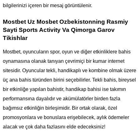
bilgilerinizi içeren bir mesaj görüntülenir.
Mostbet Uz Mosbet Ozbekistonning Rasmiy
Sayti Sports Activity Va Qimorga Garov
Tikishlar
Mostbet, oyuncuların spor, oyun ve diğer etkinliklere bahis
oynamasına olanak tanıyan çevrimiçi bir kumar internet
sitesidir. Oyuncular tekli, handikaplı ve kombine olmak üzere
üç ana bahis türünden birini seçebilirler. Tekli bahis, bireysel
bir etkinliğe yapılan bahistir, handikap bahisi ise takımın
performansına dayalıdır ve akümülatörler birden fazla
bağımsız etkinliğin birleşimidir. Bir ortak olarak, özel
promosyonlara ve bonuslara erişebilecek, aylık ödemeler
alacak ve çok daha fazlasını elde edeceksiniz!