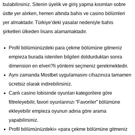
bulabilirsiniz. Sitenin üyelik ve giriş yapma kısımları sobre
üstte yer alırken, hemen altında bahis ve casino bölümleri
yer almaktadır. Türkiye’deki yasalar nedeniyle bahis
şirketleri ülkeden lisans alamamaktadır.
Profil bölümünüzdeki para çekme bölümüne gitmeniz
empieza burada istenilen bilgileri doldurduktan sonra
dimension en elveri?li yöntemi seçmeniz gerekmektedir.
Aynı zamanda Mostbet uygulamasını cihazınıza tamamen
ücretsiz olarak indirebilirsiniz.
Canlı casino lobisinde oyunları kategorilere göre
filtreleyebilir, favori oyunlarınızı “Favoriler” bölümüne
ekleyebilir empieza oyunun adına göre arama
yapabilirsiniz.
Profil bölümünüzdeki» «para çekme bölümüne gitmeniz