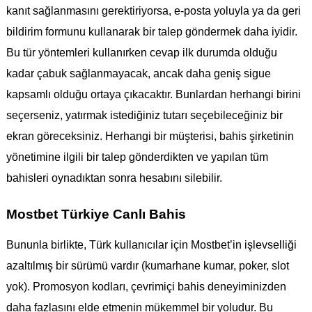
kanıt sağlanmasını gerektiriyorsa, e-posta yoluyla ya da geri
bildirim formunu kullanarak bir talep göndermek daha iyidir.
Bu tür yöntemleri kullanırken cevap ilk durumda olduğu
kadar çabuk sağlanmayacak, ancak daha geniş sigue
kapsamlı olduğu ortaya çıkacaktır. Bunlardan herhangi birini
seçerseniz, yatırmak istediğiniz tutarı seçebileceğiniz bir
ekran göreceksiniz. Herhangi bir müşterisi, bahis şirketinin
yönetimine ilgili bir talep gönderdikten ve yapılan tüm
bahisleri oynadıktan sonra hesabını silebilir.
Mostbet Türkiye Canlı Bahis
Bununla birlikte, Türk kullanıcılar için Mostbet’in işlevselliği
azaltılmış bir sürümü vardır (kumarhane kumar, poker, slot
yok). Promosyon kodları, çevrimiçi bahis deneyiminizden
daha fazlasını elde etmenin mükemmel bir yoludur. Bu