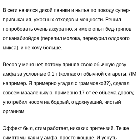
В сети начился дикой паники и нытья по поводу супер-
привыкания, ужасных отходов и мощности. Решил
попробовать очень аккуратно, я имею опыт бед-трипов
от канабиойдов (перепил молока, перекурил олдового
микса), и не хочу больше.
Весов у меня нет, потому приняв свою обычную дозу
амфа за условные 0,1 г (колпак от обычной сигареты, ЛМ
например. Я примерно угадал с граммовкой?), сделал
совсем маааленькую, примерно 17 от ее объема дорогу,
употребил носом на бодрый, отдохнувший, чистый
организм.
Эффект был, стим работает, никаких притензий. Те же
симптомы как и у амфа, просто жощще. И уснуть