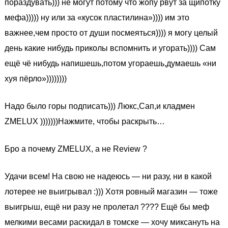
пораздувать))) не могут потому что жопу рвут за щипотку
мефа))))) ну или за «кусок пластилина»)))) им это
важнее,чем просто от души посмеяться)))) я могу целый
день какие нибудь приколы вспомнить и угорать)))) Сам
ещё чё нибудь напишешь,потом угораешь,думаешь «ни
хуя пёрло»))))))))
Надо было горы подписать))) Люкс,Сап,и кладмен
ZMELUX )))))))Нажмите, чтобы раскрыть…
Бро а почему ZMELUX, а не Review ?
Удачи всем! На свою не надеюсь — ни разу, ни в какой
лотерее не выигрывал :))) Хотя ровный магазин — тоже
выигрыш, ещё ни разу не пролетал ???? Ещё бы меф
мелкими весами раскидал в томске — хочу миксануть на