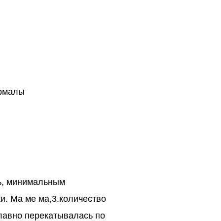
армалы
ть, минимальным
и. Ма ме ма,3.количество
плавно перекатывалась по