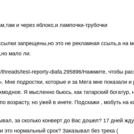
м,там и через яблоко,и лампочки-трубочки
ссылки запрещены,но это не рекламная ссыль,а на м
но мало ли.
ion/threads/test-reporty-diafa.295896/Нажмите, чтобы 
. Мне подростки, которые и за Мега мне показали и 
хмодное. Я мысленно бьюсь, как татарский богатур, н
о возрасту, но ужей в инете. Подскажи , мобуть на к
зывал, за сколько конверт до Вас дошел? 17 дней жд
ли это нормальный срок? Заказывал без трека (