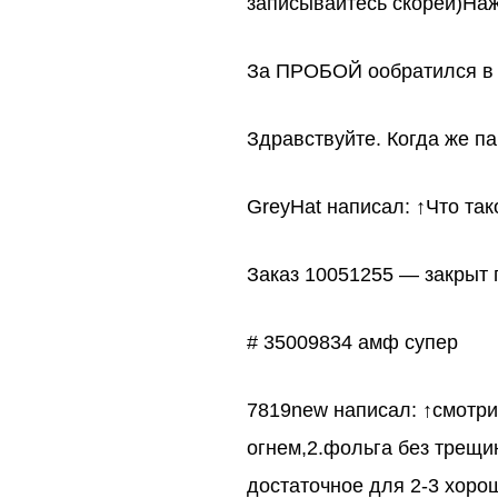
записывайтесь скорей)На
За ПРОБОЙ ообратился в л
Здравствуйте. Когда же п
GreyHat написал: ↑Что т
Заказ 10051255 — закрыт 
# 35009834 амф супер
7819new написал: ↑смотри,
огнем,2.фольга без трещи
достаточное для 2-3 хоро