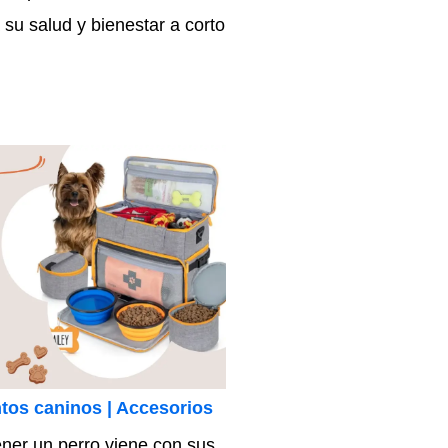
a su salud y bienestar a corto
os caninos | Accesorios
ner un perro viene con sus