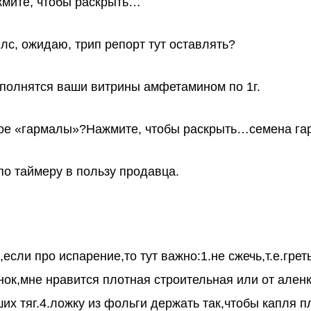
жмите, чтобы раскрыть…
с, ожидаю, трип репорт тут оставлять?
аполнятся ваши витрины амфетамином по 1г.
акое «гармалы»?Нажмите, чтобы раскрыть…семена г
по таймеру в пользу продавца.
если про испарение,то тут важно:1.не сжечь,т.е.гре
нок,мне нравится плотная строительная или от аленк
ших тяг.4.ложку из фольги держать так,чтобы капля 