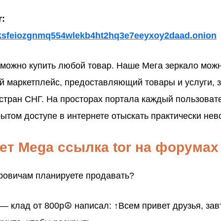
r:
lksfeiozgnmq554wlekb4ht2hq3e7eeyxoy2daad.onion
м можно купить любой товар. Наше Мега зеркало можн
й маркетплейс, предоставляющий товары и услуги,
стран СНГ. На просторах портала каждый пользоват
рытом доступе в интернете отыскать практически нев
ет Mega ссылка tor на форумах
ровичам планируете продавать?
клад от 800р☮ написал: ↑Всем привет друзья, зав