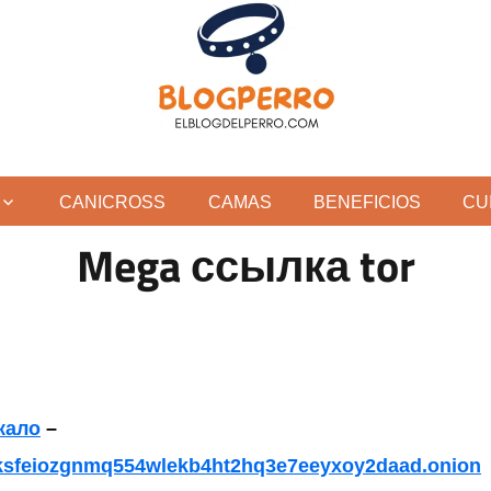
CANICROSS
CAMAS
BENEFICIOS
CU
Mega ссылка tor
кало
–
lksfeiozgnmq554wlekb4ht2hq3e7eeyxoy2daad.onion