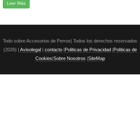
Leer Más
Todo sobre Accesorios de Perros| Todos los derechos reservados
(2026) |
Avisolegal
|
contacto
|
Politicas de Privacidad
|
Politicas de
Cookies
|
Sobre Nosotros
|
SiteMap