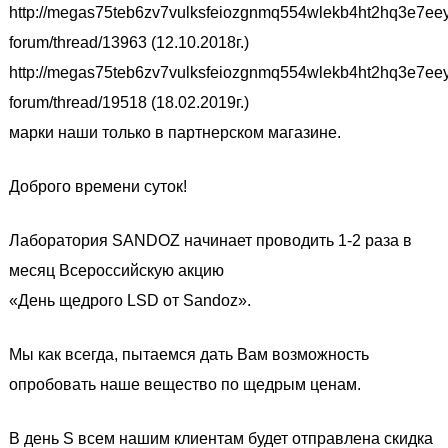
http://megas75teb6zv7vulksfeiozgnmq554wlekb4ht2hq3e7ee
forum/thread/13963 (12.10.2018г.)
http://megas75teb6zv7vulksfeiozgnmq554wlekb4ht2hq3e7ee
forum/thread/19518 (18.02.2019г.)
марки наши только в партнерском магазине.
Доброго времени суток!
Лаборатория SANDOZ начинает проводить 1-2 раза в
месяц Всероссийскую акцию
«День щедрого LSD от Sandoz».
Мы как всегда, пытаемся дать Вам возможность
опробовать наше вещество по щедрым ценам.
В день S всем нашим клиентам будет отправлена скидка