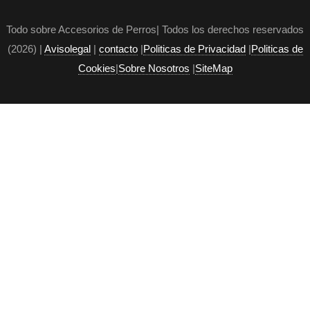
Todo sobre Accesorios de Perros| Todos los derechos reservados
(2026) |
Avisolegal
|
contacto
|
Politicas de Privacidad
|
Politicas de
Cookies
|
Sobre Nosotros
|
SiteMap